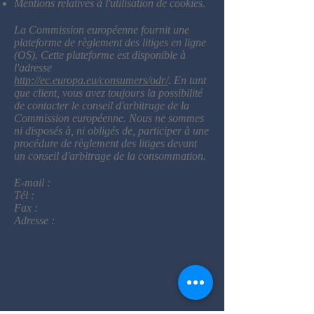
Mentions relatives à l'utilisation de cookies.
La Commission européenne fournit une
plateforme de règlement des litiges en ligne
(OS). Cette plateforme est disponible à
l'adresse
http://ec.europa.eu/consumers/odr/
. En tant
que client, vous avez toujours la possibilité
de contacter le conseil d'arbitrage de la
Commission européenne. Nous ne sommes
ni disposés à, ni obligés de, participer à une
procédure de règlement des litiges devant
un conseil d'arbitrage de la consommation.
E-mail :
Tél :
Fax :
Adresse :