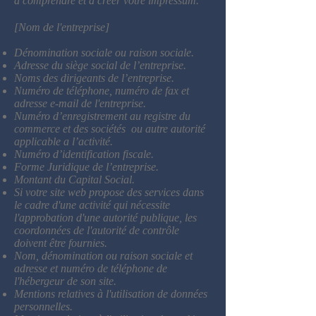
à comprendre et à créer votre impressum.
[Nom de l'entreprise]
Dénomination sociale ou raison sociale.
Adresse du siège social de l’entreprise.
Noms des dirigeants de l’entreprise.
Numéro de téléphone, numéro de fax et
adresse e-mail de l'entreprise.
Numéro d’enregistrement au registre du
commerce et des sociétés ou autre autorité
applicable a l’activité.
Numéro d’identification fiscale.
Forme Juridique de l’entreprise.
Montant du Capital Social.
Si votre site web propose des services dans
le cadre d'une activité qui nécessite
l'approbation d'une autorité publique, les
coordonnées de l'autorité de contrôle
doivent être fournies. ​​​
Nom, dénomination ou raison sociale et
adresse et numéro de téléphone de
l'hébergeur de son site.
Mentions relatives à l'utilisation de données
personnelles.