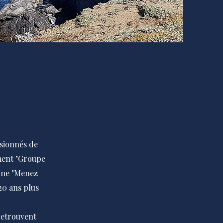
ssionnés de
ement "Groupe
gne "Menez
20 ans plus
retrouvent