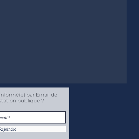
informé(e) par Email de
station publique ?
Rejoindre