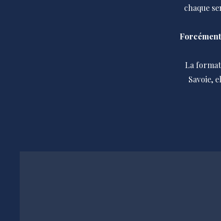
chaque sem
Forcément,
La format
Savoie, e