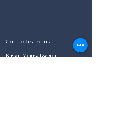
Contactez-nous
Bagad Menez Gwenn
MJC de Tullins
Bat La Pléiade
Clos des Chartreux
38 210 Tullins
contact@bagad-menez-gwenn.fr
Suivez-nous
Vous souhaitez être informé(e) par
Email de notre prochaine prestation