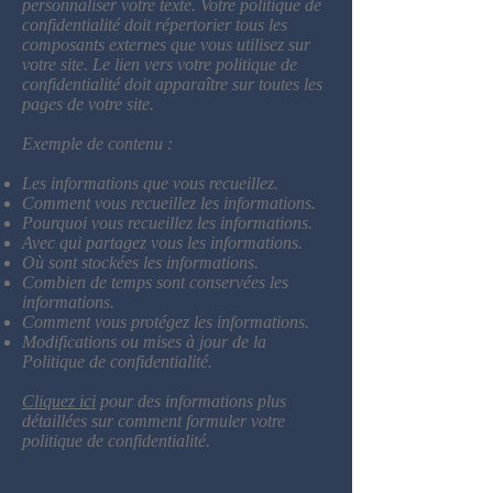
personnaliser votre texte. Votre politique de
confidentialité doit répertorier tous les
composants externes que vous utilisez sur
votre site. Le lien vers votre politique de
confidentialité doit apparaître sur toutes les
pages de votre site.
Exemple de contenu :
Les informations que vous recueillez.
Comment vous recueillez les informations.
Pourquoi vous recueillez les informations.
Avec qui partagez vous les informations.
Où sont stockées les informations.
Combien de temps sont conservées les
informations.
Comment vous protégez les informations.
Modifications ou mises à jour de la
Politique de confidentialité.
Cliquez ici
pour des informations plus
détaillées sur comment formuler votre
politique de confidentialité.