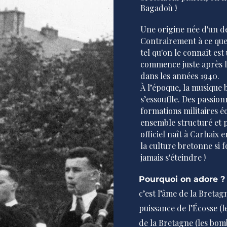
Bagadoù !
Une origine née d'un dé
Contrairement à ce que 
tel qu'on le connaît es
commence juste après 
dans les années 1940.
À l’époque, la musique 
s’essouffle. Des passio
formations militaires é
ensemble structuré et 
officiel naît à Carhaix 
la culture bretonne si f
jamais s'éteindre !
Pourquoi on adore 
c’est l’âme de la Bretag
puissance de l’Écosse (l
de la Bretagne (les bom