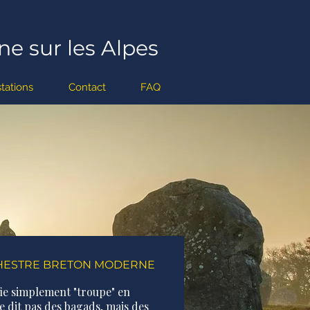
ne sur les Alpes
tations
Contact
FAQ
CHESTRE BRETON MODERNE
fie simplement "troupe" en
ne dit pas des bagads, mais des