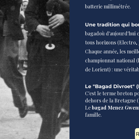
batterie millimétrée.
Une tradition qui b
bagadoù d'aujourd'hui c
tous horizons (Electro, 
Chaque année, les meille
championnat national (le
de Lorient) : une vérita
Le "Bagad Divroet" (
C'est le terme breton p
dehors de la Bretagne (
Le
bagad Menez Gwe
famille.
R