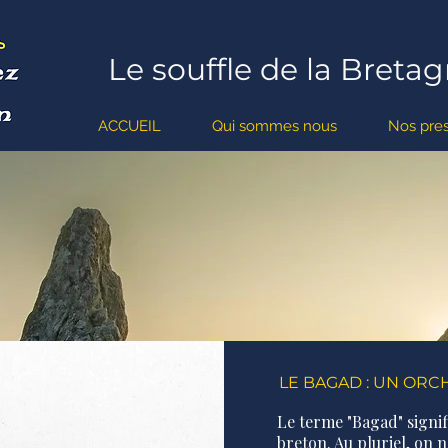
Le souffle de la Bretag
ACCUEIL
Qui sommes nous
Nos pres
LE BAGAD : UN OR
Le terme "Bagad" signi
breton. Au pluriel, on 